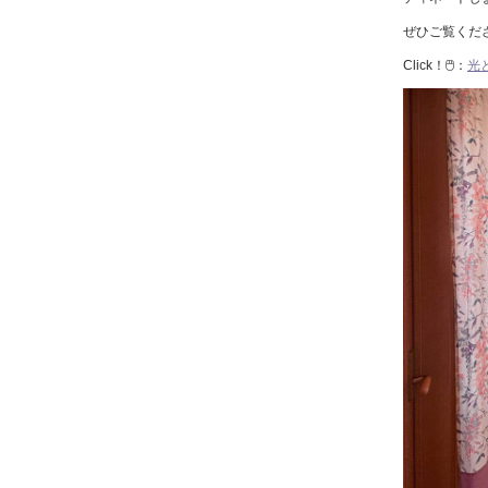
ぜひご覧くだ
Click！🖱️：
光