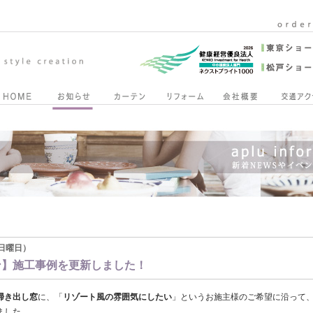
7（日曜日）
ン】施工事例を更新しました！
掃き出し窓
に、「
リゾート風の雰囲気にしたい
」というお施主様のご希望に沿って
ました。