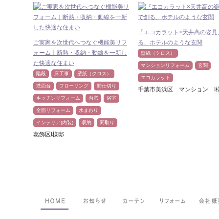
『エコカラット×天井高の姿見
ご実家を次世代へつなぐ機能美リフ
る、ホテルのような玄関
ォーム｜断熱・収納・動線を一新し
壁紙（クロス）
た快適な住まい
マンションリフォーム
玄関
階段
床工事
壁紙（クロス）
エコカラット
洗面台
フローリング
間仕切り
千葉市美浜区 マンション I
キッチンリフォーム
内窓
浴室
全面リフォーム
水まわり
インテリア(内装)
収納
間取り
葛飾区I様邸