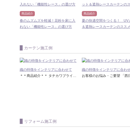
商品紹介
商品紹介
春のムズムズを軽減！花粉を家に入
夏の快適空間をつくる！ UV
れない「機能性レース」の選び方
＆遮熱レースカーテンのスス
カーテン施工例
織の特徴をインテリアに合わせて
織の特徴をインテリアに合わ
＊＊商品紹介＊＊ タチカワブラインド製 『遮光モヘア ロールスクリーン』 お客様のお悩み・ご要望 「子どもが光で起きてしまう。光漏れを防ぎたい。」 ご提案させていただいたポイント ◇ ガイドレールを設置し上下左右の差し込みをカット ◇フロントカバーのオプションで上部の光漏れもカット 施工後にいただいたお客様の感想 R様：「めちゃ感動！ほんとに光が漏れないんですね！」 スタッフからのおすすめポイント ガイドレールをつければ、小さいお子様や日中おやすみになる方には光漏れをシャットアウト出来、快適におやすみになれます。 ●◆ Tell:0120-48-5070 住所:千葉県松戸市新松戸5-149 当アカウントホーム画面からの問い合わせやHPのネット予約も承っております！ お気軽にご相談ください！ ➡松戸本店のご予約はこちら ➡東京日本橋店（完全予約制）のご予約はこちら リフォームも承っております！ 施工事例をたくさん載せているので、 ぜひご覧ください！
リフォーム施工例