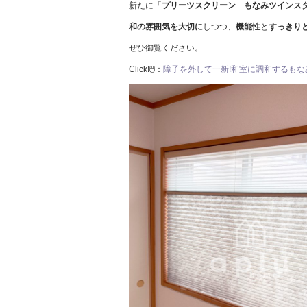
新たに「
プリーツスクリーン もなみツインス
和の雰囲気を大切に
しつつ、
機能性
と
すっきり
ぜひ御覧ください。
Click!🖱️：
障子を外して一新!和室に調和するもな