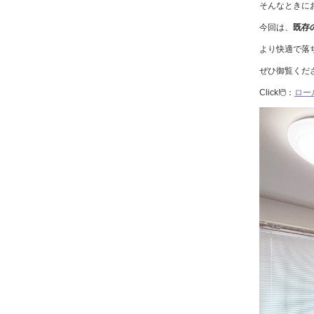
そんなときに
今回は、
既存
より快適で落
ぜひ御覧くだ
Click!🖱️：
ロー