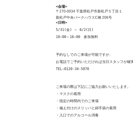
<会場>
〒270-0034 千葉県松戸市新松戸５丁目１
新松戸中央パークハウスC棟 206号
<日時>
5/31(金) ～ 6/2(日)

10:00～16:00　参加無料

予約なしでのご来場が可能ですが、

お電話でご予約いただければ当日スタッフが確実
TEL:0120-34-5070

ご来場の際は下記にご協力お願いいたします。

・マスクの着用

・指定の時間内でのご来場

・備え付けのスリッパと綿手袋の着用

・入口でのアルコール消毒
